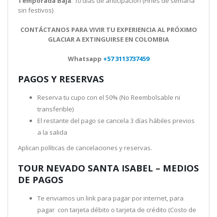
Temporada Baja
: 10 días de anticipación (Fines de semana
sin festivos)
CONTÁCTANOS PARA VIVIR TU EXPERIENCIA AL PRÓXIMO
GLACIAR A EXTINGUIRSE EN COLOMBIA
Whatsapp
+57 3113737459
PAGOS Y RESERVAS
Reserva tu cupo con el 50% (No Reembolsable ni
transferible)
El restante del pago se cancela 3 días hábiles previos
a la salida
Aplican políticas de cancelaciones y reservas.
TOUR NEVADO SANTA ISABEL – MEDIOS
DE PAGOS
Te enviamos un link para pagar por internet, para
pagar con tarjeta débito o tarjeta de crédito (Costo de