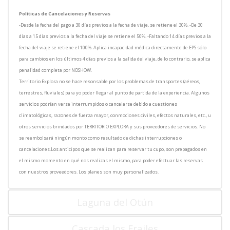
Políticas de Cancelaciones y Reservas
-Desde la fecha del pago a 30 días previos a la fecha de viaje, se retiene el 30%. -De 30
días a 15 días previos a la fecha del viaje se retiene el 50%. -Faltando 14 días previos a la
fecha del viaje se retiene el 100%. Aplica incapacidad médica directamente de EPS sólo
para cambios en los últimos 4 días previos a la salida del viaje, de lo contrario, se aplica
penalidad completa por NOSHOW.
Territorio Explora no se hace resonsable por los problemas de transportes (aéreos,
terrestres, fluviales) para yo poder llegar al punto de partida de la experiencia. Algunos
servicios podrían verse interrumpidos o cancelarse debido a cuestiones
climatológicas, razones de fuerza mayor, conmociones civiles, efectos naturales, etc., u
otros servicios brindados por TERRITORIO EXPLORA y sus proveedores de servicios. No
se reembolsará ningún monto como resultado de dichas interrupciones o
cancelaciones.Los anticipos que se realizan para reservar tu cupo, son prepagados en
el mismo momento en qué nos realizas el mismo, para poder efectuar las reservas
con nuestros proveedores. Los planes son muy personalizados.
Laguna del Otún
Cascada los Frailes