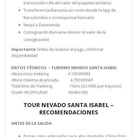
transacción +3% del valor del paquete turístico)
Transferencia Bancaria sin costo desde la App de
Bancolombia o corresponsal bancario
Nequí o Davivienda
Consignación Bancaria (Asumir el valor de la
consignación)
Importante
: Antes de realizar el pago, confirmar
disponibilidad
DATOS TÉCNICOS – TURISMO NEVADO SANTA ISABEL
Altura inicio trekking 4.100 MSNM
Altura máxima alcanzada 4.750 MSNM
Total Kms de Trekking 7 kms (3,5 KMS por trayecto)
Grado de Dificultad Medio-Alto
TOUR NEVADO SANTA ISABEL –
RECOMENDACIONES
ANTES DE LA SALIDA
Portar ropa adecuada para alta montaña (Clima Frío)