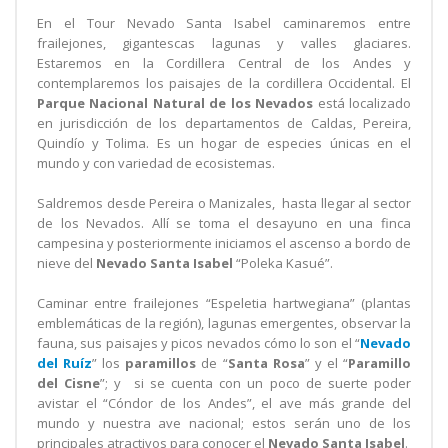
En el Tour Nevado Santa Isabel caminaremos entre
frailejones, gigantescas lagunas y valles glaciares.
Estaremos en la Cordillera Central de los Andes y
contemplaremos los paisajes de la cordillera Occidental. El
Parque Nacional Natural de los Nevados
está localizado
en jurisdicción de los departamentos de Caldas, Pereira,
Quindío y Tolima. Es un hogar de especies únicas en el
mundo y con variedad de ecosistemas.
Saldremos desde Pereira o Manizales, hasta llegar al sector
de los Nevados. Allí se toma el desayuno en una finca
campesina y posteriormente iniciamos el ascenso a bordo de
nieve del
Nevado Santa Isabel
“Poleka Kasué”.
Caminar entre frailejones “Espeletia hartwegiana” (plantas
emblemáticas de la región), lagunas emergentes, observar la
fauna, sus paisajes y picos nevados cómo lo son el “
Nevado
del Ruíz
” los
paramillos
de “
Santa Rosa
” y el “
Paramillo
del Cisne
”; y si se cuenta con un poco de suerte poder
avistar el “Cóndor de los Andes”, el ave más grande del
mundo y nuestra ave nacional; estos serán uno de los
principales atractivos para conocer el
Nevado Santa Isabel
.