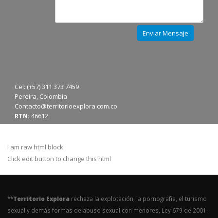
Cel: (+57) 311 373 7459
Pereira, Colombia
Contacto@territorioexplora.com.co
RTN:
46612
I am raw html block.
Click edit button to change this html
**
Territorio Explora
rechaza la explotación, la pornografía, el turismo
sexual y demás formas de abuso sexual con menores, Ley 679 de 2001.